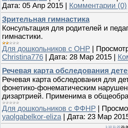
Дата:
05 Апр 2015
|
Комментарии (0)
Зрительная гимнастика
Консультация для родителей и педа
гимнастики.
Для дошкольников с ОНР
|
Просмотр
Christina776
|
Дата:
28 Мар 2015
|
Ко
Речевая карта обследования дет
Речевая карта обследования для де
фонетико-фонематическим нарушение
дизартрией. Применима в общеобраз
Для дошкольников с ФФНР
|
Просмо
yaolgabelkor-eliza
|
Дата:
23 Мар 201
1-10
11-20
21-3