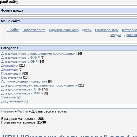
[
Мой сайт
]
Форма входа
Меню сайта
О сайте
Новости сайта
Родительский клуб
Детям
Обмен опытом
Фотоаль
Форум
Доска о
Categories
Для школьников с нарушениями произношения
[16]
Для школьников с ФФНР
[8]
Для школьников с ОНР
[14]
Дисграфия
[21]
Дислексия
[0]
Презентации
[83]
Выступления
[25]
Артикуляционная гимнастика
[9]
Для дошкольников с нарушением произношения
[21]
Для дошкольников с ОНР
[74]
Для дошкольников с ФФНР
[8]
Заикание
[2]
Документация
[5]
Главная
»
Файлы
» Добавь свой материал
В разделе материалов
:
286
Показано материалов
:
21-30