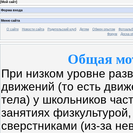
[
Мой сайт
]
Форма входа
Меню сайта
О сайте
Новости сайта
Родительский клуб
Детям
Обмен опытом
Фотоаль
Форум
Доска о
Общая мо
При низком уровне раз
движений (то есть движе
тела) у школьников час
занятиях физкультурой,
сверстниками (из-за н