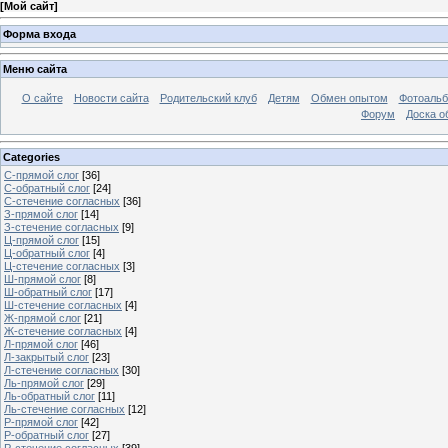
[
Мой сайт
]
Форма входа
Меню сайта
О сайте
Новости сайта
Родительский клуб
Детям
Обмен опытом
Фотоаль
Форум
Доска о
Categories
С-прямой слог
[36]
С-обратный слог
[24]
С-стечение согласных
[36]
З-прямой слог
[14]
З-стечение согласных
[9]
Ц-прямой слог
[15]
Ц-обратный слог
[4]
Ц-стечение согласных
[3]
Ш-прямой слог
[8]
Ш-обратный слог
[17]
Ш-стечение согласных
[4]
Ж-прямой слог
[21]
Ж-стечение согласных
[4]
Л-прямой слог
[46]
Л-закрытый слог
[23]
Л-стечение согласных
[30]
Ль-прямой слог
[29]
Ль-обратный слог
[11]
Ль-стечение согласных
[12]
Р-прямой слог
[42]
Р-обратный слог
[27]
Р-стечение согласных
[39]