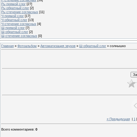
Рь-прямой слог
[27]
Рь-обратный слог
[2]
Рь-стечение согласных
[11]
Ч-прямой слог
[17]
Ч-обратный слог
[13]
Ч-стечение согласных
[4]
Щ-прямой слог
[7]
Щ-обратный слог
[2]
Щ-стечение согласных
[0]
Главная
»
Фотоальбом
»
Автоматизация звуков
»
Ш-обратный слог
» солнышко
« Предыдущая
|
1
Всего комментариев
:
0