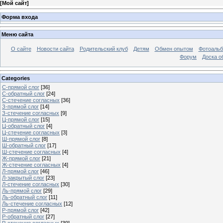
[
Мой сайт
]
Форма входа
Меню сайта
О сайте
Новости сайта
Родительский клуб
Детям
Обмен опытом
Фотоаль
Форум
Доска о
Categories
С-прямой слог
[36]
С-обратный слог
[24]
С-стечение согласных
[36]
З-прямой слог
[14]
З-стечение согласных
[9]
Ц-прямой слог
[15]
Ц-обратный слог
[4]
Ц-стечение согласных
[3]
Ш-прямой слог
[8]
Ш-обратный слог
[17]
Ш-стечение согласных
[4]
Ж-прямой слог
[21]
Ж-стечение согласных
[4]
Л-прямой слог
[46]
Л-закрытый слог
[23]
Л-стечение согласных
[30]
Ль-прямой слог
[29]
Ль-обратный слог
[11]
Ль-стечение согласных
[12]
Р-прямой слог
[42]
Р-обратный слог
[27]
Р-стечение согласных
[39]