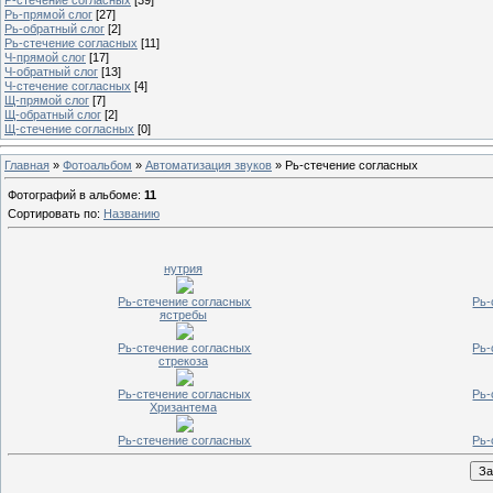
Рь-прямой слог
[27]
Рь-обратный слог
[2]
Рь-стечение согласных
[11]
Ч-прямой слог
[17]
Ч-обратный слог
[13]
Ч-стечение согласных
[4]
Щ-прямой слог
[7]
Щ-обратный слог
[2]
Щ-стечение согласных
[0]
Главная
»
Фотоальбом
»
Автоматизация звуков
» Рь-стечение согласных
Фотографий в альбоме
:
11
Сортировать по
:
Названию
нутрия
Рь-стечение согласных
Рь-
ястребы
Рь-стечение согласных
Рь-
стрекоза
Рь-стечение согласных
Рь-
Хризантема
Рь-стечение согласных
Рь-