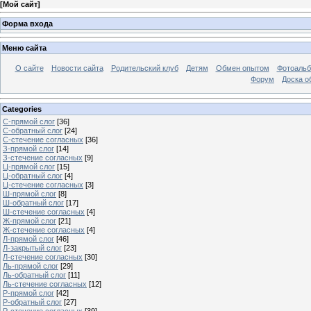
[
Мой сайт
]
Форма входа
Меню сайта
О сайте
Новости сайта
Родительский клуб
Детям
Обмен опытом
Фотоаль
Форум
Доска о
Categories
С-прямой слог
[36]
С-обратный слог
[24]
С-стечение согласных
[36]
З-прямой слог
[14]
З-стечение согласных
[9]
Ц-прямой слог
[15]
Ц-обратный слог
[4]
Ц-стечение согласных
[3]
Ш-прямой слог
[8]
Ш-обратный слог
[17]
Ш-стечение согласных
[4]
Ж-прямой слог
[21]
Ж-стечение согласных
[4]
Л-прямой слог
[46]
Л-закрытый слог
[23]
Л-стечение согласных
[30]
Ль-прямой слог
[29]
Ль-обратный слог
[11]
Ль-стечение согласных
[12]
Р-прямой слог
[42]
Р-обратный слог
[27]
Р-стечение согласных
[39]