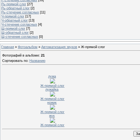
Рь-прямой слог
[27]
Рь-обратный слог
[2]
Рь-стечение согласных
[11]
Ч-прямой слог
[17]
Ч-обратный слог
[13]
Ч-стечение согласных
[4]
Щ-прямой слог
[7]
Щ-обратный слог
[2]
Щ-стечение согласных
[0]
Главная
»
Фотоальбом
»
Автоматизация звуков
» Ж-прямой слог
Фотографий в альбоме
:
21
Сортировать по
:
Названию
лужа
Ж-прямой слог
лужайка
Ж-прямой слог
ножик
Ж-прямой слог
жук
Ж-прямой слог