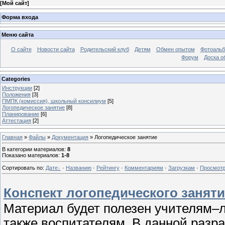
[
Мой сайт
]
Форма входа
Меню сайта
О сайте
Новости сайта
Родительский клуб
Детям
Обмен опытом
Фотоаль
Форум
Доска о
Categories
Инструкции
[2]
Положения
[3]
ПМПК (комиссия), школьный консилиум
[5]
Логопедическое занятие
[8]
Планирование
[6]
Аттестация
[2]
Главная
»
Файлы
»
Документация
» Логопедическое занятие
В категории материалов
:
8
Показано материалов
:
1-8
Сортировать по
:
Дате
·
Названию
·
Рейтингу
·
Комментариям
·
Загрузкам
·
Просмот
Конспект логопедического заняти
Материал будет полезен учителям–л
также воспитателям. В данной разр