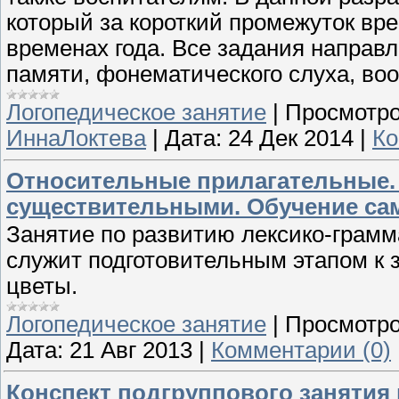
который за короткий промежуток вр
временах года. Все задания направ
памяти, фонематического слуха, воо
Логопедическое занятие
|
Просмотро
ИннаЛоктева
|
Дата:
24 Дек 2014
|
Ко
Относительные прилагательные. 
существительными. Обучение сам
Занятие по развитию лексико-грамма
служит подготовительным этапом к 
цветы.
Логопедическое занятие
|
Просмотро
Дата:
21 Авг 2013
|
Комментарии (0)
Конспект подгруппового занятия 