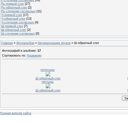
Рь-прямой слог
[27]
Рь-обратный слог
[2]
Рь-стечение согласных
[11]
Ч-прямой слог
[17]
Ч-обратный слог
[13]
Ч-стечение согласных
[4]
Щ-прямой слог
[7]
Щ-обратный слог
[2]
Щ-стечение согласных
[0]
Главная
»
Фотоальбом
»
Автоматизация звуков
» Ш-обратный слог
Фотографий в альбоме
:
17
Сортировать по
:
Названию
петрушка
Ш-обратный слог
лягушка
Ш-обратный слог
Полная версия сайта