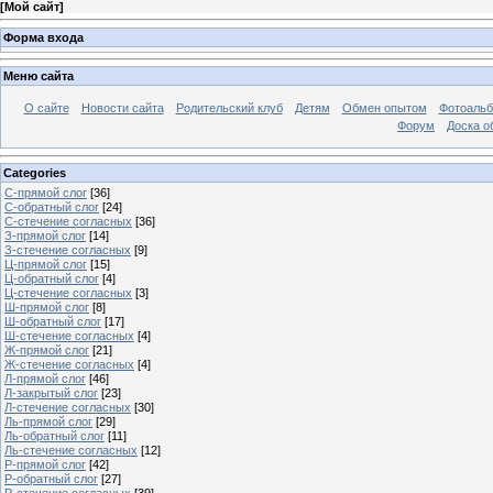
[
Мой сайт
]
Форма входа
Меню сайта
О сайте
Новости сайта
Родительский клуб
Детям
Обмен опытом
Фотоаль
Форум
Доска о
Categories
С-прямой слог
[36]
С-обратный слог
[24]
С-стечение согласных
[36]
З-прямой слог
[14]
З-стечение согласных
[9]
Ц-прямой слог
[15]
Ц-обратный слог
[4]
Ц-стечение согласных
[3]
Ш-прямой слог
[8]
Ш-обратный слог
[17]
Ш-стечение согласных
[4]
Ж-прямой слог
[21]
Ж-стечение согласных
[4]
Л-прямой слог
[46]
Л-закрытый слог
[23]
Л-стечение согласных
[30]
Ль-прямой слог
[29]
Ль-обратный слог
[11]
Ль-стечение согласных
[12]
Р-прямой слог
[42]
Р-обратный слог
[27]
Р-стечение согласных
[39]