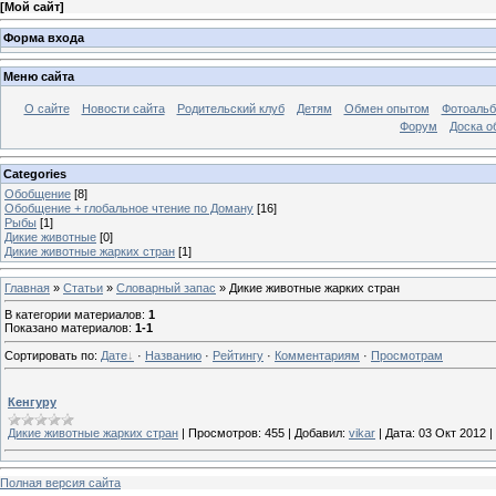
[
Мой сайт
]
Форма входа
Меню сайта
О сайте
Новости сайта
Родительский клуб
Детям
Обмен опытом
Фотоаль
Форум
Доска о
Categories
Обобщение
[8]
Обобщение + глобальное чтение по Доману
[16]
Рыбы
[1]
Дикие животные
[0]
Дикие животные жарких стран
[1]
Главная
»
Статьи
»
Словарный запас
» Дикие животные жарких стран
В категории материалов
:
1
Показано материалов
:
1-1
Сортировать по
:
Дате
·
Названию
·
Рейтингу
·
Комментариям
·
Просмотрам
Кенгуру
Дикие животные жарких стран
|
Просмотров:
455
|
Добавил:
vikar
|
Дата:
03 Окт 2012
|
Полная версия сайта