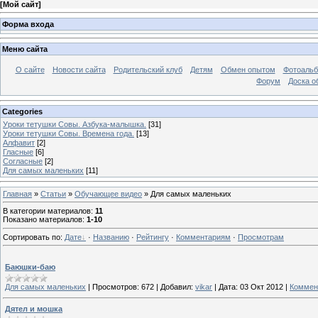
[
Мой сайт
]
Форма входа
Меню сайта
О сайте
Новости сайта
Родительский клуб
Детям
Обмен опытом
Фотоаль
Форум
Доска о
Categories
Уроки тетушки Совы. Азбука-малышка.
[31]
Уроки тетушки Совы. Времена года.
[13]
Алфавит
[2]
Гласные
[6]
Согласные
[2]
Для самых маленьких
[11]
Главная
»
Статьи
»
Обучающее видео
» Для самых маленьких
В категории материалов
:
11
Показано материалов
:
1-10
Сортировать по
:
Дате
·
Названию
·
Рейтингу
·
Комментариям
·
Просмотрам
Баюшки-баю
Для самых маленьких
|
Просмотров:
672
|
Добавил:
vikar
|
Дата:
03 Окт 2012
|
Коммен
Дятел и мошка