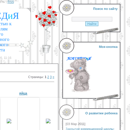
сть
|
RSS
Поиск по сайту
ЕД
и
Я
стью к
елям
го
нного
кого
Моя кнопка
ета
6, 11:16
Страницы
:
1
2
3
»
яйца
О развитии ребенка
14 Авг 2011
14 Авг 2011
[03 Мар 2011]
vikar
vikar
Закрытие коррекционной школы-