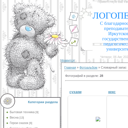
Приветствую Вас
Го
ЛОГОП
С благодарно
преподават
Иркутско
государстве
педагогичес
университ
Четверг, 06 Авг 202
Нравится
Главная
»
Фотоальбом
» Словарный запас
Фотографий в разделе
:
28
сухари
кекс
Категории раздела
Бытовая техника
[9]
14 Авг 2011
Весна
[13]
Герои сказок
vikar
[6]