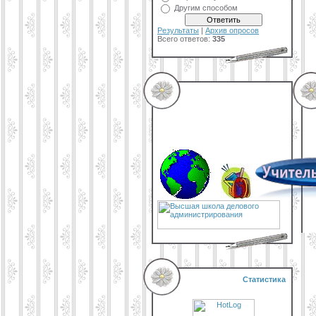
Другим способом
Результаты
|
Архив опросов
Всего ответов:
335
Статистика