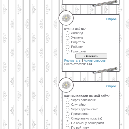
Опрос
Кто на сайте?
Логопед
Учитель
Родитель
Ребенок
Прохожий
Результаты
|
Архив опросов
Всего ответов:
414
Опрос
Как Вы попали на мой сайт?
Через поисковик
Случайно
Через другой сайт
Пригласили
Специально искал(а)
По обмену баннерами
По рейтингу