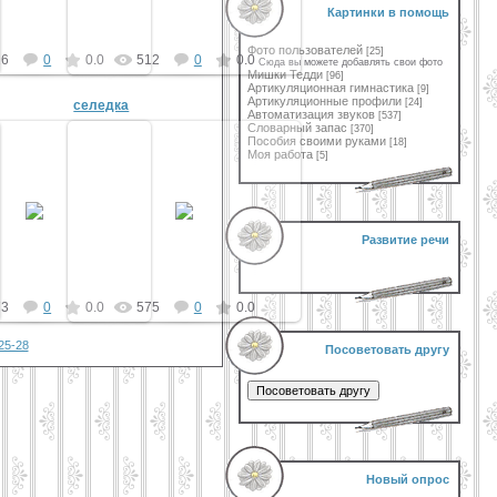
Картинки в помощь
Фото пользователей
[25]
26
0
0.0
512
0
0.0
Сюда вы можете добавлять свои фото
Мишки Тедди
[96]
Артикуляционная гимнастика
[9]
Артикуляционные профили
[24]
селедка
Автоматизация звуков
[537]
Словарный запас
[370]
Пособия своими руками
[18]
Моя работа
[5]
14 Авг 2011
14 Авг 2011
vikar
vikar
Развитие речи
73
0
0.0
575
0
0.0
25-28
Посоветовать другу
Новый опрос