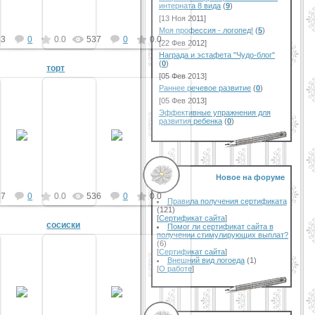
интерната 8 вида
(
9
)
[13 Ноя 2011]
Моя профессия - логопед!
(
5
)
23
0
0.0
537
0
0.0
[22 Фев 2012]
Награда и эстафета "Чудо-блог"
(
0
)
торт
[05 Фев 2013]
Раннее речевое развитие
(
0
)
[05 Фев 2013]
Эффективные упражнения для
развития ребенка
(
0
)
14 Авг 2011
14 Авг 2011
vikar
vikar
Новое на форуме
67
0
0.0
536
0
0.0
Правила получения сертификата
(121)
[
Сертификат сайта
]
сосиски
Помог ли сертификат сайта в
получении стимулирующих выплат?
(6)
[
Сертификат сайта
]
Внешний вид логоеда
(1)
[
О работе
]
14 Авг 2011
14 Авг 2011
vikar
vikar