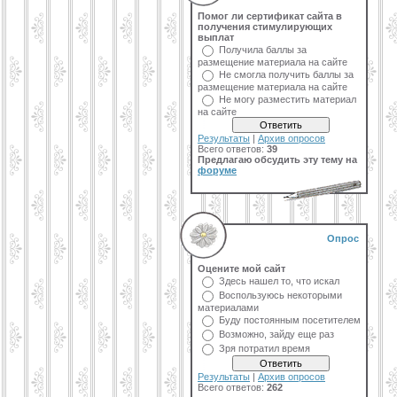
Помог ли сертификат сайта в
получения стимулирующих
выплат
Получила баллы за
размещение материала на сайте
Не смогла получить баллы за
размещение материала на сайте
Не могу разместить материал
на сайте
Результаты
|
Архив опросов
Всего ответов:
39
Предлагаю обсудить эту тему на
форуме
Опрос
Оцените мой сайт
Здесь нашел то, что искал
Воспользуюсь некоторыми
материалами
Буду постоянным посетителем
Возможно, зайду еще раз
Зря потратил время
Результаты
|
Архив опросов
Всего ответов:
262