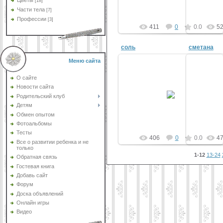
Цветы
[18]
Части тела
[7]
Профессии
[3]
411
0
0.0
5
соль
сметана
Меню сайта
О сайте
Новости сайта
14 Авг 2011
Родительский клуб
vikar
Детям
Обмен опытом
Фотоальбомы
Тесты
406
0
0.0
4
Все о развитии ребенка и не
только
1-12
13-24
Обратная связь
Гостевая книга
Добавь сайт
Форум
Доска объявлений
Онлайн игры
Видео