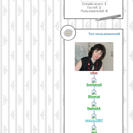
Онлайн всего:
1
Гостей:
1
Пользователей:
0
Топ пользователей
vikar
1
SvetlanaS
2
Bluecat
3
NadejdA
4
xxxzzz1957
5
дед