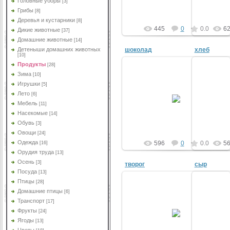
Головные уборы
[3]
Грибы
[8]
Деревья и кустарники
[8]
445
0
0.0
6
Дикие животные
[37]
Домашние животные
[14]
шоколад
хлеб
Детеныши домашних животных
[10]
Продукты
[28]
Зима
[10]
Игрушки
[5]
14 Авг 2011
Лето
[6]
Мебель
[11]
vikar
Насекомые
[14]
Обувь
[3]
Овощи
[24]
Одежда
596
0
0.0
5
[16]
Орудия труда
[13]
Осень
[3]
творог
сыр
Посуда
[13]
Птицы
[28]
Домашние птицы
[6]
Транспорт
[17]
14 Авг 2011
Фрукты
[24]
Ягоды
vikar
[13]