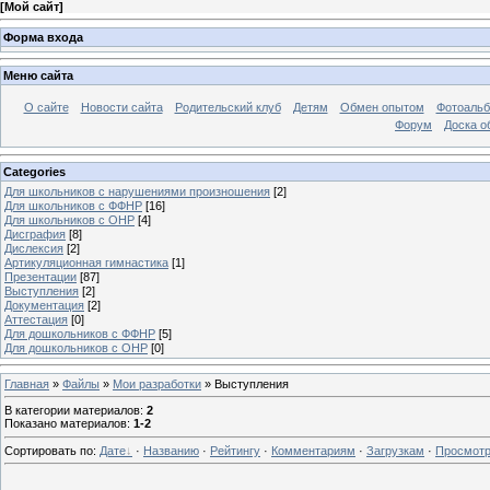
[
Мой сайт
]
Форма входа
Меню сайта
О сайте
Новости сайта
Родительский клуб
Детям
Обмен опытом
Фотоаль
Форум
Доска о
Categories
Для школьников с нарушениями произношения
[2]
Для школьников с ФФНР
[16]
Для школьников с ОНР
[4]
Дисграфия
[8]
Дислексия
[2]
Артикуляционная гимнастика
[1]
Презентации
[87]
Выступления
[2]
Документация
[2]
Аттестация
[0]
Для дошкольников с ФФНР
[5]
Для дошкольников с ОНР
[0]
Главная
»
Файлы
»
Мои разработки
» Выступления
В категории материалов
:
2
Показано материалов
:
1-2
Сортировать по
:
Дате
·
Названию
·
Рейтингу
·
Комментариям
·
Загрузкам
·
Просмот