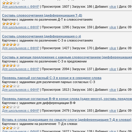
Для школьников с ФФНР
|
Просмотров:
1607
|
Загрузок:
186
|
Добавил:
vikar
|
Дата:
09
Составь словосочетания (дифференциация Т-Д)
Карточки с заданием по различению Д-Т в словосочетаниях
Для школьников с ФФНР
|
Просмотров:
1295
|
Загрузок:
159
|
Добавил:
vikar
|
Дата:
09
Составь словосочетания (дифференциация с-з)
Карточки с заданием по различению С-З в словосочетаниях
Для школьников с ФФНР
|
Просмотров:
1427
|
Загрузок:
170
|
Добавил:
vikar
|
Дата:
09
Составь и запиши предложение с каждым словосочетанием (дифференциация
Карточки с заданием по различению С-З в предложении
Для школьников с ФФНР
|
Просмотров:
2094
|
Загрузок:
137
|
Добавил:
vikar
|
Дата:
09
Проверь парный согласный С-З в конце и в середине слова
Карточки с заданиями для различения парных согласных С-З
Для школьников с ФФНР
|
Просмотров:
1813
|
Загрузок:
160
|
Добавил:
vikar
|
Дата:
09
Проверь парные согласные В-Ф в конце слова (один-много), составь предлож
Карточки с заданиями для дифференциации В-Ф
Для школьников с ФФНР
|
Просмотров:
2479
|
Загрузок:
193
|
Добавил:
vikar
|
Дата:
09
Вставь в слова подходящие по смыслу слоги (дифференциация Т-Д в словах)
Карточки с заданием на различение Т-Д в словах
Для школьников с ФФНР
|
Просмотров:
1627
|
Загрузок:
128
|
Добавил:
vikar
|
Дата:
09