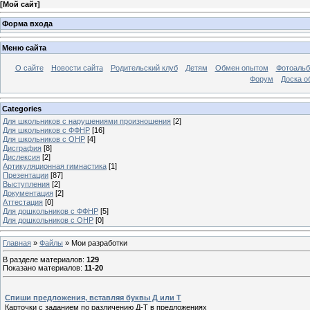
[
Мой сайт
]
Форма входа
Меню сайта
О сайте
Новости сайта
Родительский клуб
Детям
Обмен опытом
Фотоаль
Форум
Доска о
Categories
Для школьников с нарушениями произношения
[2]
Для школьников с ФФНР
[16]
Для школьников с ОНР
[4]
Дисграфия
[8]
Дислексия
[2]
Артикуляционная гимнастика
[1]
Презентации
[87]
Выступления
[2]
Документация
[2]
Аттестация
[0]
Для дошкольников с ФФНР
[5]
Для дошкольников с ОНР
[0]
Главная
»
Файлы
» Мои разработки
В разделе материалов
:
129
Показано материалов
:
11-20
Спиши предложения, вставляя буквы Д или Т
Карточки с заданием по различению Д-Т в предложениях