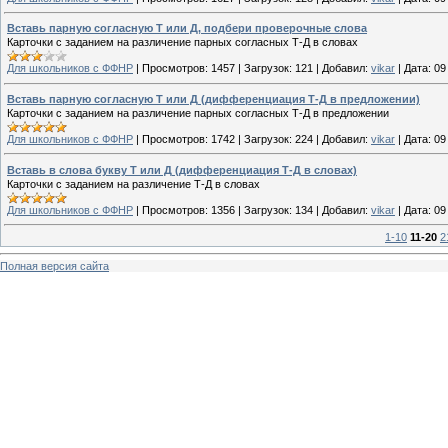
Вставь парную согласную Т или Д, подбери проверочные слова
Карточки с заданием на различение парных согласных Т-Д в словах
Для школьников с ФФНР
|
Просмотров:
1457
|
Загрузок:
121
|
Добавил:
vikar
|
Дата:
09
Вставь парную согласную Т или Д (дифференциация Т-Д в предложении)
Карточки с заданием на различение парных согласных Т-Д в предложении
Для школьников с ФФНР
|
Просмотров:
1742
|
Загрузок:
224
|
Добавил:
vikar
|
Дата:
09
Вставь в слова букву Т или Д (дифференциация Т-Д в словах)
Карточки с заданием на различение Т-Д в словах
Для школьников с ФФНР
|
Просмотров:
1356
|
Загрузок:
134
|
Добавил:
vikar
|
Дата:
09
1-10
11-20
2
Полная версия сайта