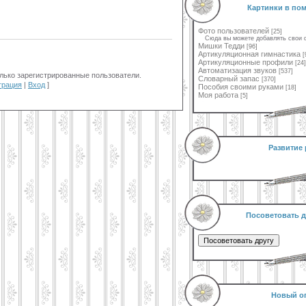
Картинки в по
Фото пользователей
[25]
Сюда вы можете добавлять свои 
Мишки Тедди
[96]
Артикуляционная гимнастика
[
Артикуляционные профили
[24]
Автоматизация звуков
[537]
лько зарегистрированные пользователи.
Словарный запас
[370]
трация
|
Вход
]
Пособия своими руками
[18]
Моя работа
[5]
Развитие 
Посоветовать д
Новый о