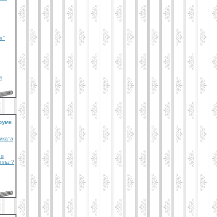
г"
я
руме
иката
 в
плат?