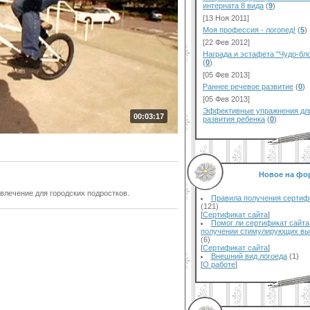
интерната 8 вида
(
9
)
[13 Ноя 2011]
Моя профессия - логопед!
(
5
)
[22 Фев 2012]
Награда и эстафета "Чудо-бло
(
0
)
[05 Фев 2013]
Раннее речевое развитие
(
0
)
[05 Фев 2013]
Эффективные упражнения дл
00:03:17
развития ребенка
(
0
)
Новое на фо
влечение для городских подростков.
Правила получения сертиф
(121)
[
Сертификат сайта
]
Помог ли сертификат сайта
получении стимулирующих вы
(6)
[
Сертификат сайта
]
Внешний вид логоеда
(1)
[
О работе
]