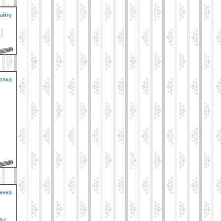
айту
опка
енка
лы-