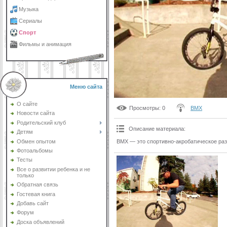
Музыка
Сериалы
Спорт
Фильмы и анимация
Меню сайта
О сайте
Просмотры
: 0
BMX
Новости сайта
Родительский клуб
Описание материала
:
Детям
Обмен опытом
BMX — это спортивно-акробатическое раз
Фотоальбомы
Тесты
Все о развитии ребенка и не
только
Обратная связь
Гостевая книга
Добавь сайт
Форум
Доска объявлений