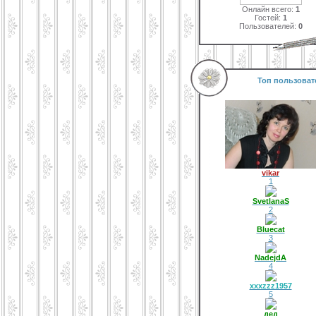
Онлайн всего:
1
Гостей:
1
Пользователей:
0
Топ пользоват
vikar
1
SvetlanaS
2
Bluecat
3
NadejdA
4
xxxzzz1957
5
дед