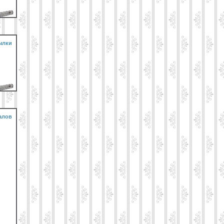
ылки
алов