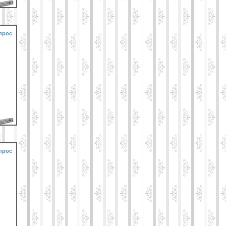
прос
прос