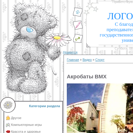
Приветствую
ЛОГО
С благо
преподавате
государственно
унив
Суббота, 08
Нравится
Главная
»
Видео
»
Спорт
Акробаты BMX
Категории раздела
Другое
Компьютерные игры
Красота и здоровье