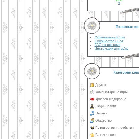
6
Полезные сс
Официальный блог
Сообщество uCoz
FAQ по системе
Инструкции для uCoz
Категории кан
Другое
Компьютерные игры
Красота и здоровье
Люди и блоги
Музыка
Общество
Путешествия и события
Развлечения