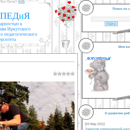
 Вас
Гость
|
RSS
Поиск по с
ПЕД
и
Я
дарностью к
лям Иркутского
го педагогического
ерситета
Моя кн
 Авг 2026, 03:25
О развитии реб
[03 Мар 2011]
Закрытие коррекционной шко