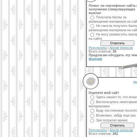
Помог ли сертификат сайта 
получения стимулирующих
выплат
Получила баллы за
размещение материала на сай
Не смогла получить балл
размещение материала на сай
Не могу разместить мате
на сайте
Результаты
|
Архив опросов
Всего ответов:
39
Предлагаю обсудить эту тем
форуме
О
Оцените мой сайт
Здесь нашел то, что иска
Воспользуюсь некоторым
материалами
Буду постоянным посети
Возможно, зайду еще раз
Зря потратил время
Результаты
|
Архив опросов
Всего ответов:
262