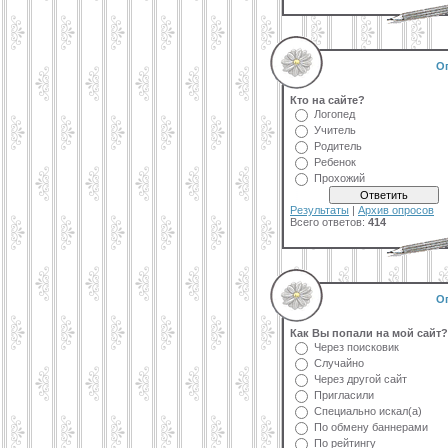
О
Кто на сайте?
Логопед
Учитель
Родитель
Ребенок
Прохожий
Результаты
|
Архив опросов
Всего ответов:
414
О
Как Вы попали на мой сайт?
Через поисковик
Случайно
Через другой сайт
Пригласили
Специально искал(а)
По обмену баннерами
По рейтингу