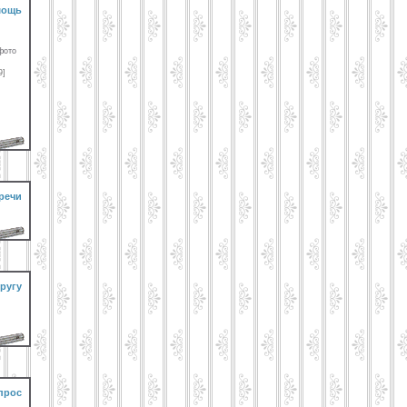
мощь
фото
9]
речи
ругу
прос