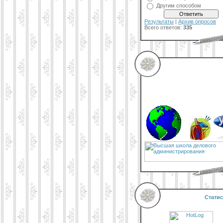
Другим способом
Результаты
|
Архив опросов
Всего ответов:
335
Статис