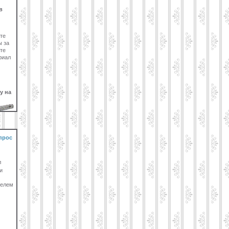
в
те
ы за
те
риал
у на
прос
л
и
телем