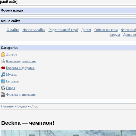
[
Мой сайт
]
Форма входа
Меню сайта
О сайте
Новости сайта
Родительский клуб
Детям
Обмен опытом
Фотоаль
Форум
Доска о
Categories
Другое
Компьютерные игры
Красота и здоровье
Музыка
Сериалы
Спорт
Фильмы и анимация
Главная
»
Видео
»
Спорт
Beckna — чемпион!