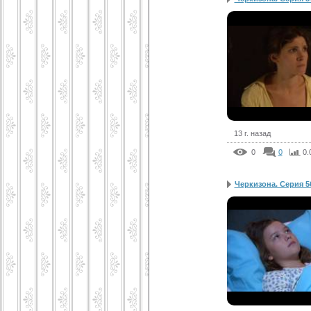
13 г. назад
0
0
0.
Черкизона. Серия 5