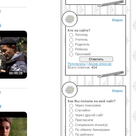
0
Опрос
5
Кто на сайте?
Логопед
Учитель
Родитель
Ребенок
Прохожий
Результаты
|
Архив опросов
Всего ответов:
414
00:49:28
Опрос
0
Как Вы попали на мой сайт?
Через поисковик
4
Случайно
Через другой сайт
Пригласили
Специально искал(а)
По обмену баннерами
По рейтингу