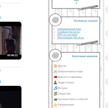
6
0
0
Полезные ссылки
Официальный блог
Сообщество uCoz
FAQ по системе
Инструкции для uCoz
00:48:21
Категории каналов
Другое
0
Компьютерные игры
Красота и здоровье
9
Люди и блоги
Музыка
Общество
Путешествия и события
Развлечения