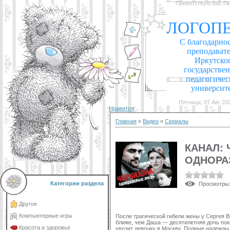
Приветствую Вас
Го
ЛОГОП
С благодарно
преподават
Иркутско
государстве
педагогичес
университ
Пятница, 07 Авг 202
Нравится
Главная
»
Видео
»
Сериалы
КАНАЛ: 
ОДНОРА
Категории раздела
Просмотры
Другое
Компьютерные игры
После трагической гибели жены у Сергея В
ближе, чем Даша — десятилетняя дочь поко
Красота и здоровье
увозит девочку в Москву. Полные надежды 