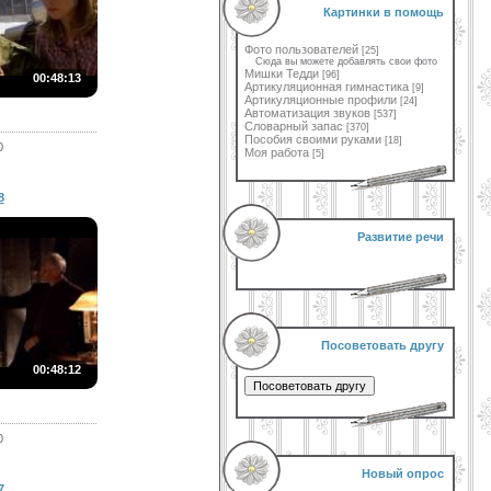
Картинки в помощь
Фото пользователей
[25]
Сюда вы можете добавлять свои фото
Мишки Тедди
[96]
00:48:13
Артикуляционная гимнастика
[9]
Артикуляционные профили
[24]
Автоматизация звуков
[537]
Словарный запас
[370]
Пособия своими руками
[18]
0
Моя работа
[5]
8
Развитие речи
Посоветовать другу
00:48:12
0
Новый опрос
7