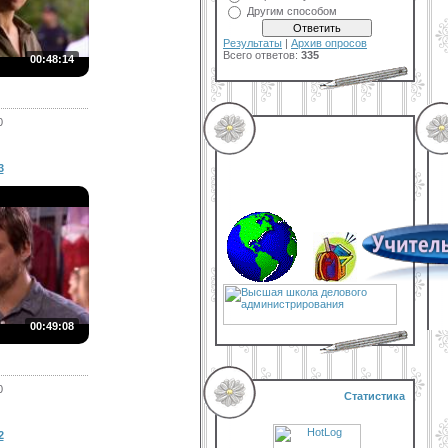
Другим способом
Результаты
|
Архив опросов
Всего ответов:
335
00:48:14
0
3
00:49:08
0
Статистика
2