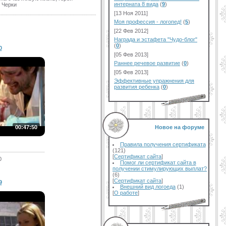
интерната 8 вида
(
9
)
 Черки
[13 Ноя 2011]
Моя профессия - логопед!
(
5
)
[22 Фев 2012]
Награда и эстафета "Чудо-блог"
(
0
)
0
[05 Фев 2013]
Раннее речевое развитие
(
0
)
[05 Фев 2013]
Эффективные упражнения для
развития ребенка
(
0
)
Новое на форуме
00:47:50
Правила получения сертификата
(121)
[
Сертификат сайта
]
0
Помог ли сертификат сайта в
получении стимулирующих выплат?
(6)
[
Сертификат сайта
]
9
Внешний вид логоеда
(1)
[
О работе
]