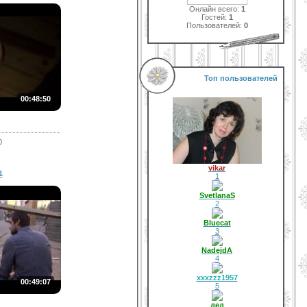
Онлайн всего:
1
Гостей:
1
Пользователей:
0
Топ пользователей
00:48:50
0
vikar
1
1
SvetlanaS
2
Bluecat
3
NadejdA
4
xxxzzz1957
00:49:07
5
дед