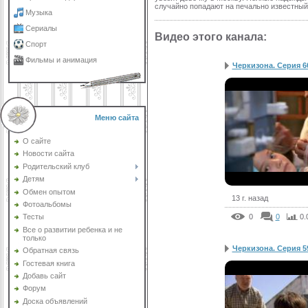
случайно попадают на печально известный
Музыка
Сериалы
Видео этого канала
:
Спорт
Фильмы и анимация
Черкизона. Серия 6
Меню сайта
О сайте
Новости сайта
Родительский клуб
Детям
Обмен опытом
13 г. назад
Фотоальбомы
0
0
0.
Тесты
Все о развитии ребенка и не
только
Черкизона. Серия 5
Обратная связь
Гостевая книга
Добавь сайт
Форум
Доска объявлений